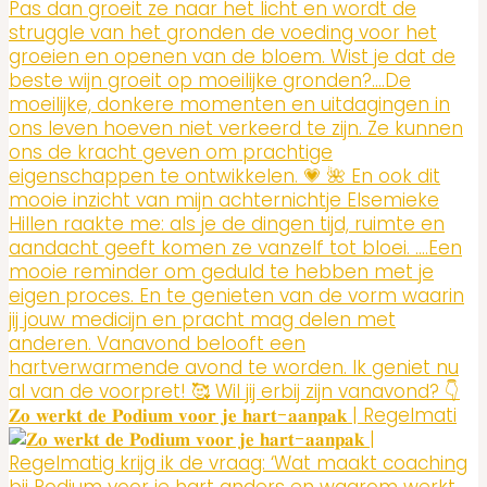
𝐙𝐨 𝐰𝐞𝐫𝐤𝐭 𝐝𝐞 𝐏𝐨𝐝𝐢𝐮𝐦 𝐯𝐨𝐨𝐫 𝐣𝐞 𝐡𝐚𝐫𝐭-𝐚𝐚𝐧𝐩𝐚𝐤 | Regelmati