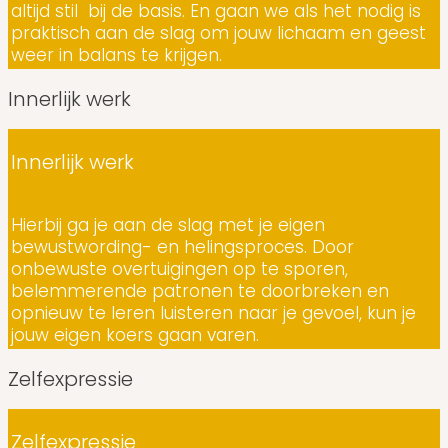
altijd stil bij de basis. En gaan we als het nodig is
praktisch aan de slag om jouw lichaam en geest
weer in balans te krijgen.
Innerlijk werk
Innerlijk werk
Hierbij ga je aan de slag met je eigen
bewustwording- en helingsproces. Door
onbewuste overtuigingen op te sporen,
belemmerende patronen te doorbreken en
opnieuw te leren luisteren naar je gevoel, kun je
jouw eigen koers gaan varen.
Zelfexpressie
Zelfexpressie