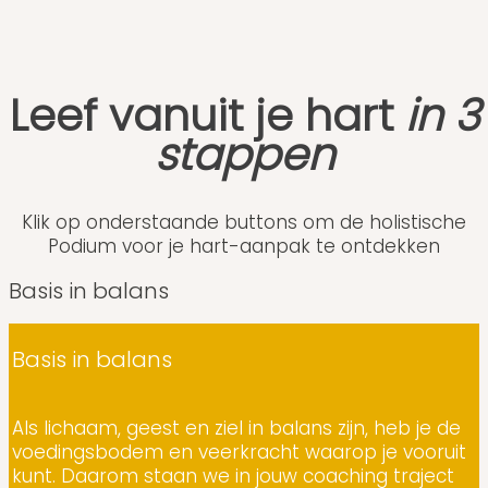
Leef vanuit je hart
in 3
stappen
Klik op onderstaande buttons om de holistische
Podium voor je hart-aanpak te ontdekken
Basis in balans
Basis in balans
Als lichaam, geest en ziel in balans zijn, heb je de
voedingsbodem en veerkracht waarop je vooruit
kunt. Daarom staan we in jouw coaching traject